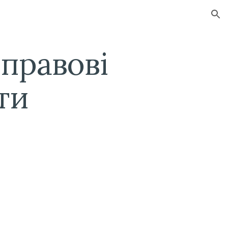
ion
правові
ти