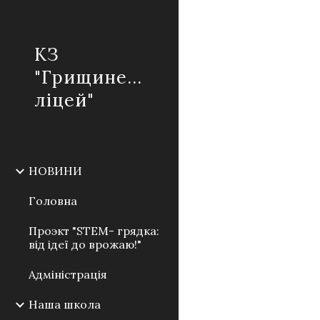
Sk
КЗ
"Грищинецький
ліцей"
НОВИНИ
Головна
Проэкт "STEM- грядка:
від ідеї до врожаю!"
Адміністрація
Наша школа