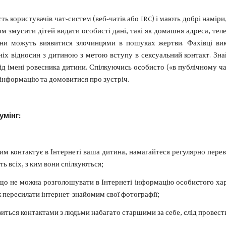
ть користувачів чат-систем (веб-чатів або IRC) і мають добрі намір
 змусити дітей видати особисті дані, такі як домашня адреса, телеф
ни можуть виявитися злочинцями в пошуках жертви. Фахівці вик
іх відносин з дитиною з метою вступу в сексуальний контакт. Знай
від імені ровесника дитини. Спілкуючись особисто («в публічному ча
 інформацію та домовитися про зустріч.
умінг:
 ким контактує в Інтернеті ваша дитина, намагайтеся регулярно пере
ь всіх, з ким вони спілкуються;
 що не можна розголошувати в Інтернеті інформацію особистого х
кож пересилати інтернет-знайомим свої фотографії;
виться контактами з людьми набагато старшими за себе, слід провест