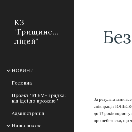
Sk
КЗ
Без
"Грищинецький
ліцей"
НОВИНИ
Головна
Проэкт "STEM- грядка:
За результатами вс
від ідеї до врожаю!"
співпраці з ЮНЕСКО,
Адміністрація
до 17 років користу
про небезпеки, що ч
Наша школа