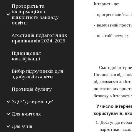
Інтернет - це:
Прозорість та
інформаційна
- прогресивний засі
відкритість закладу
освіти
- велечезний прості
Атестація педагогічних
- освітній ресурс;
працівників 2024-2025
- джерело р
Підвищення
кваліфікації
Сьогодні Інтернет
Вибір підручників для
Починаючи від соці
здобувачів освіти
підключаємо до Інт
Протидія булінгу
портативних пристр
безпеку в Інтернеті 
ЗДО "Джерельце"
У число інтернет
Для вчителя
користувачів, вх
Доступ до небаж
Для учня
наркотики, насил