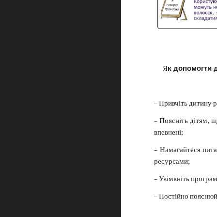
Я
к допомогти 
– Привчіть дитину 
– Поясніть дітям, щ
впевнені;
– Намагайтеся пита
ресурсами;
– Увімкніть програ
– Постійно пояснюй