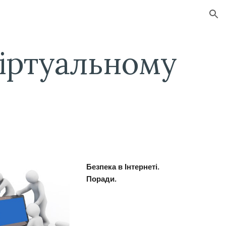
ion
віртуальному
Безпека в Інтернеті.
Поради.