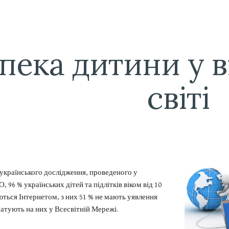
ip to main content
Skip to navigat
пека дитини у 
світі
еукраїнського дослідження, проведеного у
 96 % українських дітей та підлітків віком від 10
ються Інтернетом, з них 51 % не мають уявлення
атують на них у Всесвітній Мережі.