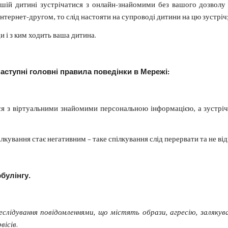
ашій дитині зустрічатися з онлайн-знайомими без вашого дозволу
Інтернет-другом, то слід настояти на супроводі дитини на цю зустріч
ди і з ким ходить ваша дитина.
наступні головні правила поведінки в Мережі:
я з віртуальними знайомими персональною інформацією, а зустріча
лкування стає негативним – таке спілкування слід перервати та не ві
булінгу.
еслідування повідомленнями, що містять образи, агресію, залякув
вісів
.