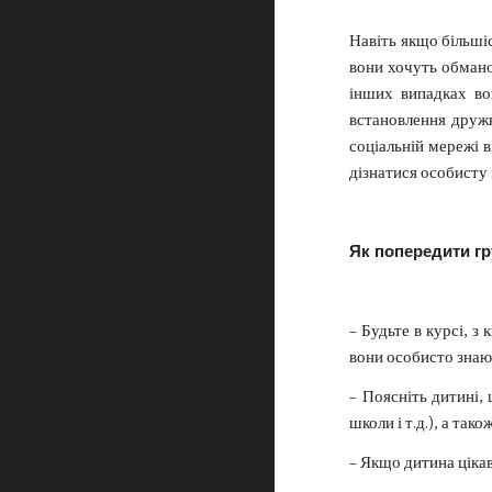
Навіть якщо більшіс
вони хочуть обманом
інших випадках во
встановлення дружн
соціальній мережі 
дізнатися особисту
Як попередити гр
– Будьте в курсі, з
вони особисто знают
– Поясніть дитині,
школи і т.д.), а та
– Якщо дитина ціка