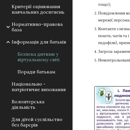
тощо);
Критерії оцінювання
навчальних досягнень
Повідомлення ко
мережі( персонал
Нормативно-правова
Контакти з незн
база
пошти, чатів та і
Інформація для батьків
педофіли), приз
Загроза заражен
Безпека дитини у
віртуальному світі
Неконтрольовані 
Поради батькам
Національно -
патріотичне виховання
Волонтерська
діяльність
Для дітей суспільство
без барєрів