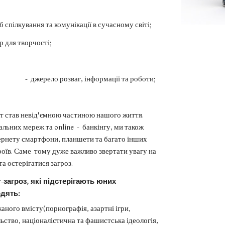
б спілкування та комунікації в сучасному світі;
р для творчості;
озваг, інформації та роботи;
 став невід'ємною частиною нашого життя.
альних мереж та online - банкінгу, ми також
ернету смартфони, планшети та багато інших
оїв. Саме тому дуже важливо звертати увагу на
та остерігатися загроз.
-загроз, які підстерігають юних
одять:
аного вмісту(порнографія, азартні ігри,
ьство, націоналістична та фашистська ідеологія,