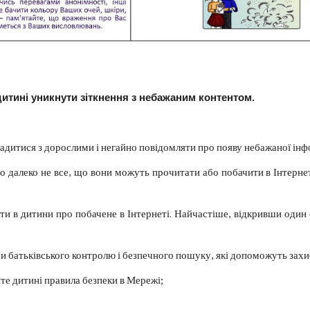
дитині уникнути зіткнення з небажаним контентом.
радитися з дорослими і негайно повідомляти про появу небажаної інф
о далеко не все, що вони можуть прочитати або побачити в Інтернеті
ти в дитини про побачене в Інтернеті. Найчастіше, відкривши один
ми батьківського контролю і безпечного пошуку, які допоможуть зах
те дитині правила безпеки в Мережі;