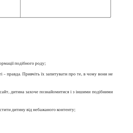
ормації подібного роду;
 – правда. Привчіть їх запитувати про те, в чому вони не
 сайт, дитина захоче познайомитися і з іншими подібними
истити дитину від небажаного контенту;