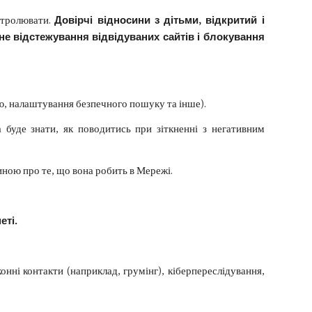
нтролювати.
Довірчі відносини з дітьми, відкритий і
не відстежування відвідуваних сайтів і блокування
ю, налаштування безпечного пошуку та інше).
 буде знати, як поводитись при зіткненні з негативним
иною про те, що вона робить в Мережі.
еті.
онні контакти (наприклад, грумінг), кіберпереслідування,