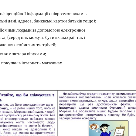
нфіденційної інформації співрозмовникам в
ьні дані, адреса, банквські картки батьків тощо);
айомими людьми за допомогою електронної
 т.д. (серед них можуть бути як шахраї, так і
начення особистих зустрічей;
ня компютера вірусами;
покупки в інтернет - магазинах.