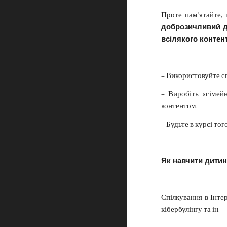
Проте пам’ятайте,
доброзичливий ді
всілякого контен
– Використовуйте с
– Виробіть «сімейн
контентом.
– Будьте в курсі то
Як навчити дитин
Спілкування в Інте
кібербулінгу та ін.