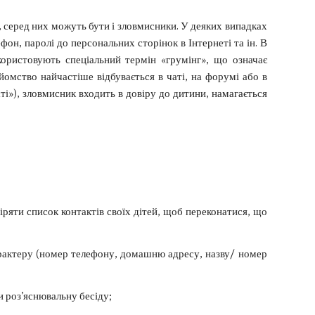
и, серед них можуть бути і зловмисники. У деяких випадках
он, паролі до персональних сторінок в Інтернеті та ін. В
ористовують спеціальний термін «грумінг», що означає
омство найчастіше відбувається в чаті, на форумі або в
ті»), зловмисник входить в довіру до дитини, намагається
віряти список контактів своїх дітей, щоб переконатися, що
арактеру (номер телефону, домашню адресу, назву/ номер
и роз’яснювальну бесіду;