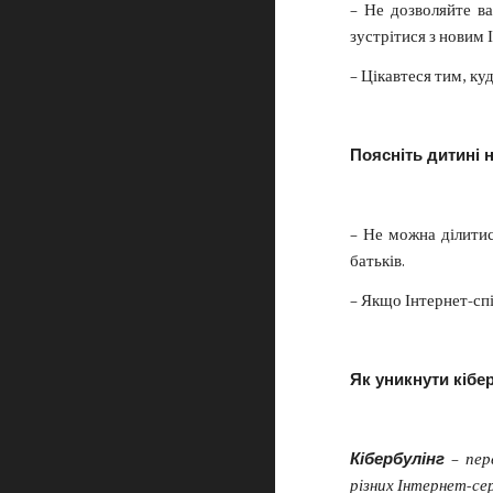
– Не дозволяйте в
зустрітися з новим 
– Цікавтеся тим, ку
Поясніть дитині 
– Не можна ділитис
батьків.
– Якщо Інтернет-спі
Як уникнути кібер
Кібербулінг
–
пер
різних Інтернет-сер