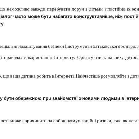
 що неможливо завжди перебувати поруч з дітьми і постійно їх ко
алог часто може бути набагато конструктивніше, ніж постій
ту
.
пеціальні налаштування безпеки (інструменти батьківського контрол
і правила» використання Інтернету. Орієнтуючись на них, дитина
го, що ваша дитина робить в Інтернеті. Найчастіше розмовляйте з дит
у бути обережною при знайомстві з новими людьми в Інтерн
рнеті може спричинити за собою комунікаційні ризики, такі як незак