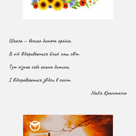
Школа — велика дитяча країна,
В ній відкривається білий наш світ.
Тут пізнає себе кожна дитина,
І відправляється звідси в політ.
Надія Красоткіна