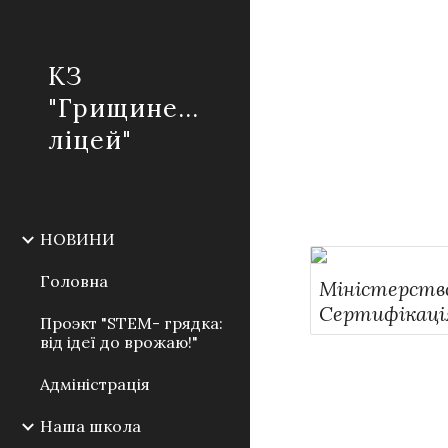
Sk
КЗ
"Грищинецький
ліцей"
НОВИНИ
Головна
Міністерство
Сертифікація
Проэкт "STEM- грядка:
від ідеї до врожаю!"
Адміністрація
Наша школа