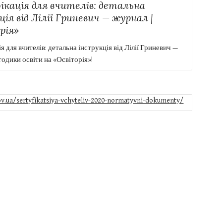
кація для вчителів: детальна
ія від Лілії Гриневич — журнал |
рія»
я для вчителів: детальна інструкція від Лілії Гриневич —
тодики освіти на «Освіторія»!
gov.ua/sertyfikatsiya-vchyteliv-2020-normatyvni-dokumenty/