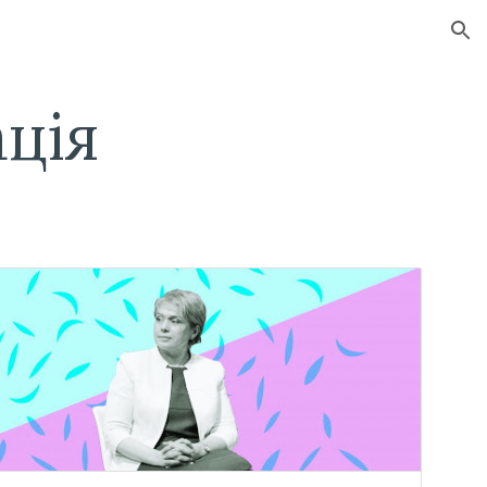
ion
ція